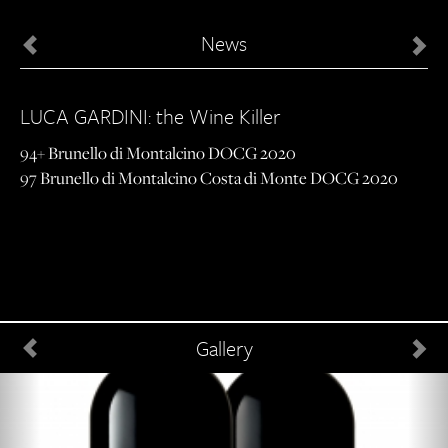
Previous
Ne
News
LUCA GARDINI: the Wine Killer
94+ Brunello di Montalcino DOCG 2020
97 Brunello di Montalcino Costa di Monte DOCG 2020
Previous
Ne
Gallery